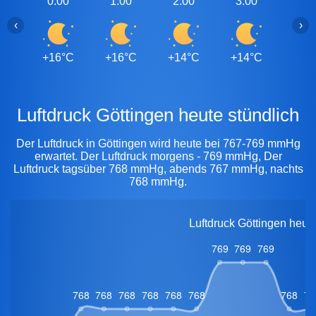
0:00
1:00
2:00
3:00
4:0
‹
›
+16°C
+16°C
+14°C
+14°C
+13
Luftdruck Göttingen heute stündlich
Der Luftdruck in Göttingen wird heute bei 767-769 mmHg
erwartet. Der Luftdruck morgens - 769 mmHg, Der
Luftdruck tagsüber 768 mmHg, abends 767 mmHg, nachts
768 mmHg.
Luftdruck Göttingen heut