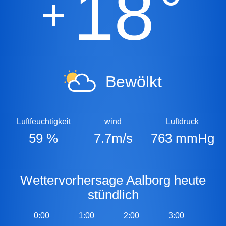
18
°
+
Bewölkt
Luftfeuchtigkeit
wind
Luftdruck
59 %
7.7m/s
763 mmHg
Wettervorhersage Aalborg heute
stündlich
0:00
1:00
2:00
3:00
4:0