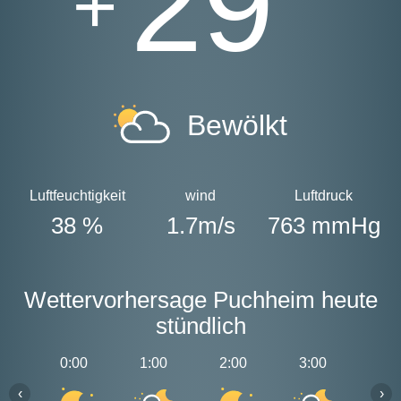
29
+
Bewölkt
Luftfeuchtigkeit
wind
Luftdruck
38 %
1.7m/s
763 mmHg
Wettervorhersage Puchheim heute
stündlich
0:00
1:00
2:00
3:00
4:0
‹
›