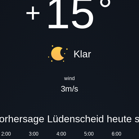
15
°
+
Klar
wind
3m/s
rvorhersage Lüdenscheid heute s
2:00
3:00
4:00
5:00
6:00