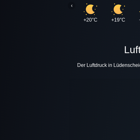
‹
+20°C
+19°C
Lu
Der Luftdruck in Lüdensche