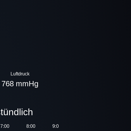
Luftdruck
768 mmHg
tündlich
7:00
8:00
9:00
10:00
11:00