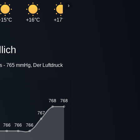
›
+15°C
+16°C
+17°C
+18°C
+20°C
+
lich
s - 765 mmHg, Der Luftdruck