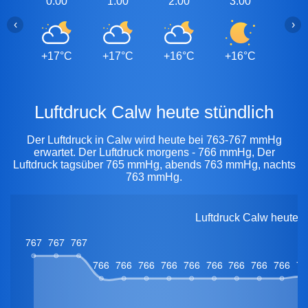
0:00
1:00
2:00
3:00
4:0
‹
›
+17°C
+17°C
+16°C
+16°C
+15
Luftdruck Calw heute stündlich
Der Luftdruck in Calw wird heute bei 763-767 mmHg
erwartet. Der Luftdruck morgens - 766 mmHg, Der
Luftdruck tagsüber 765 mmHg, abends 763 mmHg, nachts
763 mmHg.
Luftdruck Calw heute 