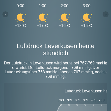
0:00
1:00
2:00
3:00
4:0
‹
›
+18°C
+17°C
+16°C
+15°C
+15
Luftdruck Leverkusen heute
stündlich
Der Luftdruck in Leverkusen wird heute bei 767-769 mmHg
erwartet. Der Luftdruck morgens - 769 mmHg, Der
Luftdruck tagsüber 768 mmHg, abends 767 mmHg, nachts
768 mmHg.
Luftdruck Leverkusen heu