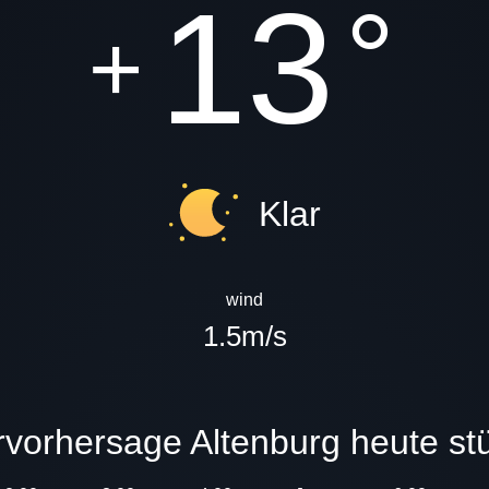
13
°
+
Klar
wind
1.5m/s
ervorhersage Altenburg heute st