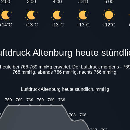
2:00
3:00
4:00
Jetzt
6:00
+14°C
+13°C
+13°C
+13°C
+12°C
Luftdruck Altenburg heute stündl
d heute bei 766-769 mmHg erwartet. Der Luftdruck morgens - 7
768 mmHg, abends 766 mmHg, nachts 766 mmHg.
Luftdruck Altenburg heute stündlich, mmHg