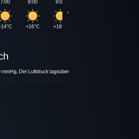
7:00
8:00
9:00
10:00
11:00
›
+14°C
+16°C
+18°C
+20°C
+21°C
+
ich
69 mmHg, Der Luftdruck tagsüber