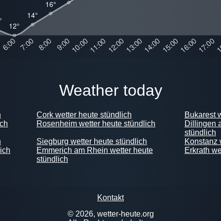
weather today
h
Cork wetter heute stündlich
Bukarest w
ich
Rosenheim wetter heute stündlich
Dillingen 
stündlich
h
Siegburg wetter heute stündlich
Konstanz w
ich
Emmerich am Rhein wetter heute
Erkrath we
stündlich
Kontakt
© 2026, wetter-heute.org