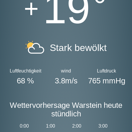
19
°
+
Stark bewölkt
Luftfeuchtigkeit
wind
Luftdruck
68 %
3.8m/s
765 mmHg
Wettervorhersage Warstein heute
stündlich
0:00
1:00
2:00
3:00
4:0