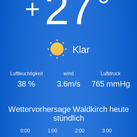
27
°
+
Klar
Luftfeuchtigkeit
wind
Luftdruck
38 %
3.6m/s
765 mmHg
Wettervorhersage Waldkirch heute
stündlich
0:00
1:00
2:00
3:00
4:0