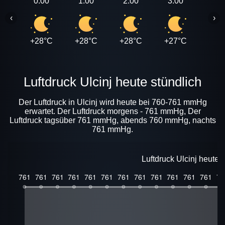
0:00
1:00
2:00
3:00
4:0
‹
›
+28°C
+28°C
+28°C
+27°C
+27
Luftdruck Ulcinj heute stündlich
Der Luftdruck in Ulcinj wird heute bei 760-761 mmHg
erwartet. Der Luftdruck morgens - 761 mmHg, Der
Luftdruck tagsüber 761 mmHg, abends 760 mmHg, nachts
761 mmHg.
Luftdruck Ulcinj heute