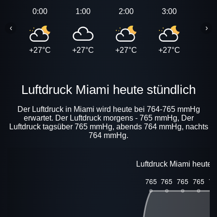
0:00
1:00
2:00
3:00
4:0
‹
›
+27°C
+27°C
+27°C
+27°C
+27
Luftdruck Miami heute stündlich
Der Luftdruck in Miami wird heute bei 764-765 mmHg
erwartet. Der Luftdruck morgens - 765 mmHg, Der
Luftdruck tagsüber 765 mmHg, abends 764 mmHg, nachts
764 mmHg.
Luftdruck Miami heute 