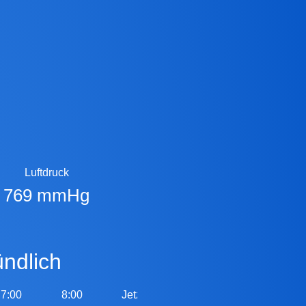
Luftdruck
769 mmHg
ündlich
7:00
8:00
Jetzt
10:00
11:00