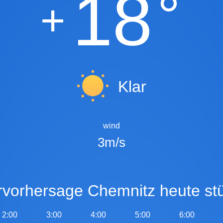
18
°
+
Klar
wind
3m/s
ervorhersage Chemnitz heute st
2:00
3:00
4:00
5:00
6:00