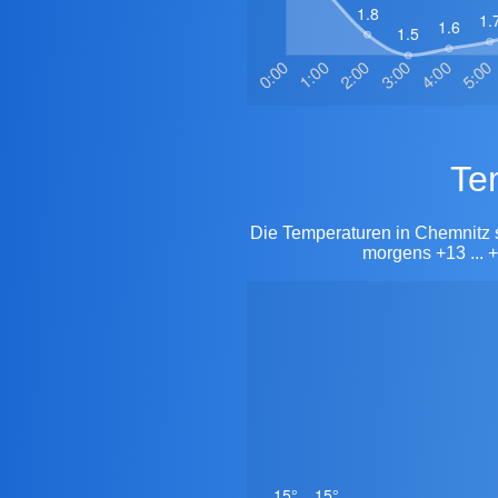
T
Die Temperaturen in Chemnitz 
morgens +13 ... +