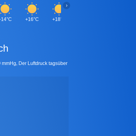
›
+14°C
+16°C
+18°C
+20°C
+21°C
+
ch
9 mmHg, Der Luftdruck tagsüber