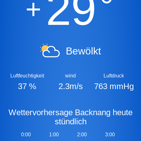
29
°
+
Bewölkt
Luftfeuchtigkeit
wind
Luftdruck
37 %
2.3m/s
763 mmHg
Wettervorhersage Backnang heute
stündlich
0:00
1:00
2:00
3:00
4:0